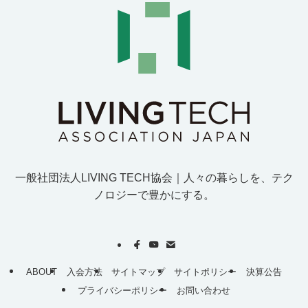
一般社団法人LIVING TECH協会｜人
々
の
暮
ら
し
を
、
テ
ク
ノ
ロ
ジ
ー
で
豊
か
に
す
る
。
ABOUT
入会方法
サイトマップ
サイトポリシー
決算公告
プライバシーポリシー
お問い合わせ