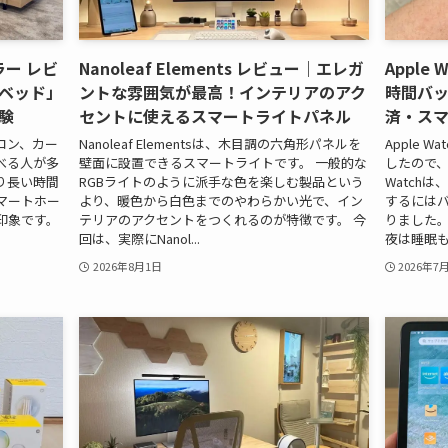
ラー レビ
Nanoleaf Elements レビュー｜エレガ
Apple 
ベッド」
ントな雰囲気が最高！インテリアのアク
時間バ
験
セントに使えるスマートライトパネル
済・ス
コン、カー
Nanoleaf Elementsは、木目調の六角形パネルを
Apple W
べる人が多
壁面に設置できるスマートライトです。 一般的な
したので、
り長い時間
RGBライトのように派手な色を楽しむ製品という
Watch
マートホー
より、暖色から白色までのやわらかい光で、イン
するには
印象です。
テリアのアクセントをつくれるのが特徴です。 今
りました
回は、実際にNanol...
夜は睡眠も測
2026年8月1日
2026年7