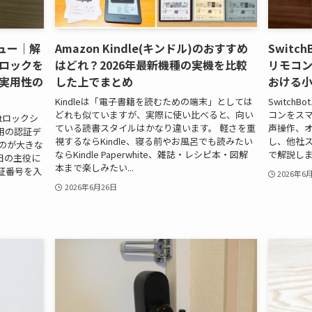
ビュー｜解
Amazon Kindle(キンドル)のおすすめ
Swit
ロックを
はどれ？2026年最新機種の実機を比較
リモコ
実用性の
した上でまとめ
おける
Kindleは「電子書籍を読むための端末」としては
Switch
どれも似ていますが、実際に使い比べると、向い
コンをス
Botロックシ
ている読書スタイルはかなり違います。 軽さを重
声操作、オ
用の認証デ
視するならKindle、寝る前やお風呂でも読みたい
し、他社
のが大きな
ならKindle Paperwhite、雑誌・レシピ本・図解
で解説し
日の主役に
本まで楽しみたい...
証番号を入
2026年6
2026年6月26日