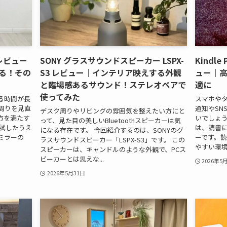
レビュー
SONY グラスサウンドスピーカー LSPX-
Kindl
る！その
S3 レビュー｜インテリア映えする外観
ュー｜
と臨場感あるサウンド！ステレオペアで
適に
使ってみた
る時間が長
スマホや
周りを見直
通知やSN
デスク周りやリビングの雰囲気を整えたい方にと
方を満たす
いでしょうか。
って、見た目の美しいBluetoothスピーカーは気
を試したうえ
は、読書
になる存在です。 今回紹介するのは、SONYのグ
ミラーの
ーです。
ラスサウンドスピーカー「LSPX-S3」です。 この
やすい環境を
スピーカーは、キャンドルのような外観で、PCス
ピーカーとは思えな...
2026年5
2026年5月31日