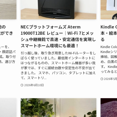
他の
NECプラットフォームズ Aterm
Kindl
理ができ
19000T12BE レビュー｜Wi-Fi 7とメッ
本・絵
シュ中継機能で高速・安定通信を実現し
る
スマートホーム環境にも最適！
ューを、
Kindle 
a・顔認証パ
Kindl
引っ越し後、取り急ぎ用意したWi-Fiルーターをし
構成。取り付
挿絵、図
ばらく使っていました。最低限インターネットに
法、選び方
め、白黒の
はつながるものの、スマートホーム機器が多い我
す。 Kind
が家では、すぐに接続台数や安定性の不安が出て
ってみると、
きました。 スマホ、パソコン、タブレットに加え
て、スマートリ...
2026年5
2026年6月10日