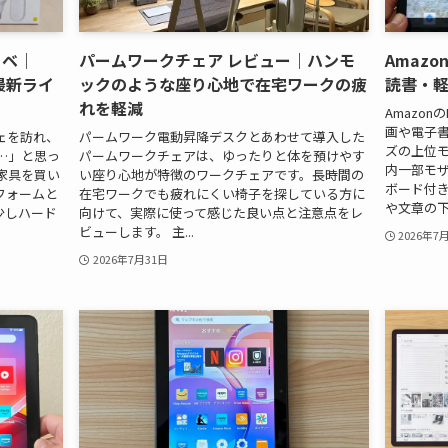
ノベ｜
パームワークチェア レビュー｜ハンモ
Amazo
最新ライ
ックのような座り心地で在宅ワークの疲
読書・
れを軽減
Amazon
画や電子書
ェを訪れ、
パームワーク電動昇降デスクとあわせて導入した
ズの上位モデ
…」と思っ
パームワークチェアは、ゆったりと体を預けやす
内一部モザ
家具を買い
い座り心地が特徴のワークチェアです。長時間の
ボード付
フォームと
在宅ワークでも疲れにくい椅子を探している方に
や文章の下書
少しハード
向けて、実際に使って感じた良い点と注意点をレ
ビューします。 主...
2026年7
2026年7月31日