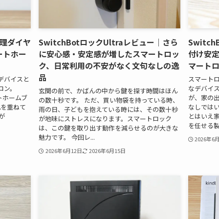
｜物理ダイヤ
SwitchBotロックUltraレビュー｜さら
Switc
ートホー
に安心感・安定感が増したスマートロッ
付け安
ク、日常利用の不安がなく文句なしの逸
マート
品
デバイスと
スマート
コン。
なデバイス
玄関の前で、かばんの中から鍵を探す時間はほん
ートホームブ
が、家の
の数十秒です。 ただ、買い物袋を持っている時、
化を重ねて
なしでは
雨の日、子どもを抱えている時には、その数十秒
が
とはいえ
が地味にストレスになります。スマートロック
を任せる製品
は、この鍵を取り出す動作を減らせるのが大きな
魅力です。 今回レ...
2026年6
2026年6月12日
2026年6月15日