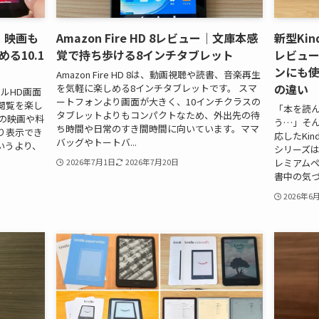
ュー｜映画も
Amazon Fire HD 8レビュー｜文庫本感
新型Kind
る10.1
覚で持ち歩ける8インチタブレット
レビュ
ンにも使え
Amazon Fire HD 8は、動画視聴や読書、音楽再生
の違い
を気軽に楽しめる8インチタブレットです。 スマ
のフルHD画面
ートフォンより画面が大きく、10インチクラスの
閲覧を楽し
「本を読
タブレットよりもコンパクトなため、外出先の待
の映画や料
う…」そ
ち時間や日常のすき間時間に向いています。ママ
り表示でき
応したKindl
バッグやトートバ...
いうより、
シリーズは
レミアム
2026年7月1日
2026年7月20日
書中の気づき
2026年6