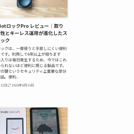
hBotロックPro レビュー｜取り
定性とキーレス運用が進化したス
ロック
ロックは、一度使うと手放しにくい便利
です。利用して6年以上が経ちます
出入りは毎日発生するため、今ではこれ
いられないほど便利に感じる製品です。
家の鍵というセキュリティ上重要な部分
。便利...
月12日
2026年6月15日