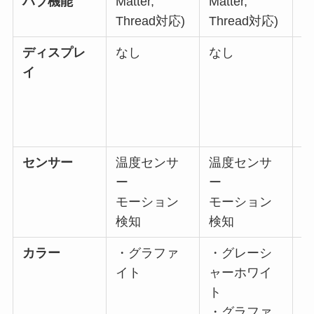
ハブ機能
Matter,
Matter,
の
Thread対応)
Thread対応)
は
ディスプレ
なし
なし
イ
(
リ
センサー
温度センサ
温度センサ
ー
ー
モーション
モーション
(
検知
検知
ー
カラー
・グラファ
・グレーシ
イト
ャーホワイ
ト
・グラファ