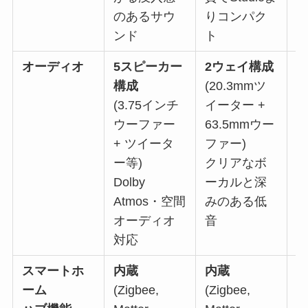
のあるサウ
りコンパク
ンド
ト
オーディオ
5スピーカー
2ウェイ構成
1
構成
(20.3mmツ
(3.75インチ
イーター +
ウーファー
63.5mmウー
(
+ ツイータ
ファー)
ー
ー等)
クリアなボ
Dolby
ーカルと深
Atmos・空間
みのある低
オーディオ
音
対応
スマートホ
内蔵
内蔵
ーム
(Zigbee,
(Zigbee,
(