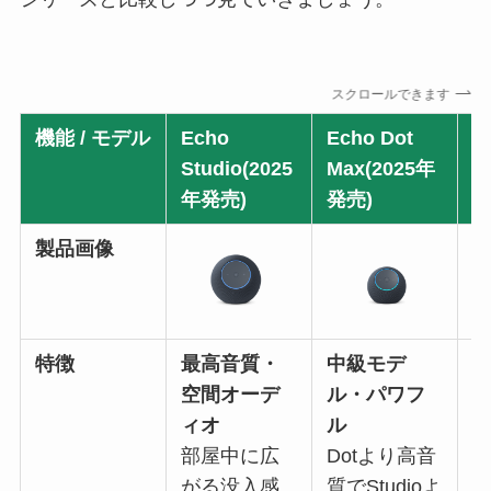
スクロールできます
機能 / モデル
Echo
Echo Dot
E
Studio(2025
Max(2025年
S
年発売)
発売)
発
製品画像
特徴
最高音質・
中級モデ
空間オーデ
ル・パワフ
ィオ
ル
部屋中に広
Dotより高音
がる没入感
質でStudioよ