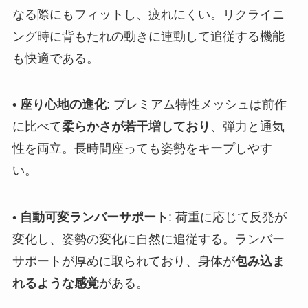
なる際にもフィットし、疲れにくい。リクライニ
ング時に背もたれの動きに連動して追従する機能
も快適である。
•
座り心地の進化
: プレミアム特性メッシュは前作
に比べて
柔らかさが若干増しており
、弾力と通気
性を両立。長時間座っても姿勢をキープしやす
い。
•
自動可変ランバーサポート
: 荷重に応じて反発が
変化し、姿勢の変化に自然に追従する。ランバー
サポートが厚めに取られており、身体が
包み込ま
れるような感覚
がある。