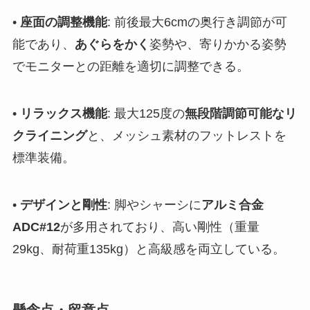
•
座面の調整機能
: 前後最大6cmの奥行き調節が可
能であり、
あぐらをかく
姿勢や、寄りかかる姿勢
でモニターとの距離を適切に調整できる。
•
リラックス機能
: 最大125度の
無段階調節可能なリ
クライニング
と、メッシュ素材のフットレストを
標準装備。
•
デザインと剛性
: 脚やシャーシに
アルミ合金
ADC#12
が多用されており、高い剛性（重量
29kg、耐荷重135kg）と高級感を両立している。
懸念点・留意点