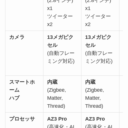
(2.8インチ)
(2.8インチ)
x
x1
x1
ツイーター
ツイーター
(
x2
x2
x
カメラ
13メガピク
13メガピク
1
セル
セル
(自動フレー
(自動フレー
(
ミング対応)
ミング対応)
ミ
倍
スマートホ
内蔵
内蔵
ーム
(Zigbee,
(Zigbee,
(M
ハブ
Matter,
Matter,
T
Thread)
Thread)
プロセッサ
AZ3 Pro
AZ3 Pro
(高速化・AI
(高速化・AI