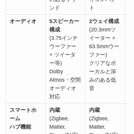
ンド
ト
オーディオ
5スピーカー
2ウェイ構成
1
構成
(20.3mmツ
(3.75インチ
イーター +
ウーファー
63.5mmウー
(
+ ツイータ
ファー)
ー
ー等)
クリアなボ
Dolby
ーカルと深
Atmos・空間
みのある低
オーディオ
音
対応
スマートホ
内蔵
内蔵
ーム
(Zigbee,
(Zigbee,
(
ハブ機能
Matter,
Matter,
の