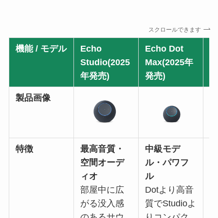
スクロールできます
機能 / モデル
Echo
Echo Dot
E
Studio(2025
Max(2025年
S
年発売)
発売)
発
製品画像
特徴
最高音質・
中級モデ
空間オーデ
ル・パワフ
ィオ
ル
部屋中に広
Dotより高音
がる没入感
質でStudioよ
のあるサウ
りコンパク