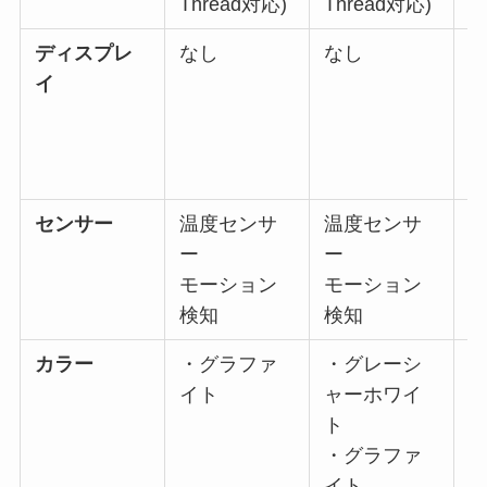
Thread対応)
Thread対応)
は
ディスプレ
なし
なし
イ
(
リ
センサー
温度センサ
温度センサ
ー
ー
モーション
モーション
(
検知
検知
ー
カラー
・グラファ
・グレーシ
イト
ャーホワイ
ト
・グラファ
イト