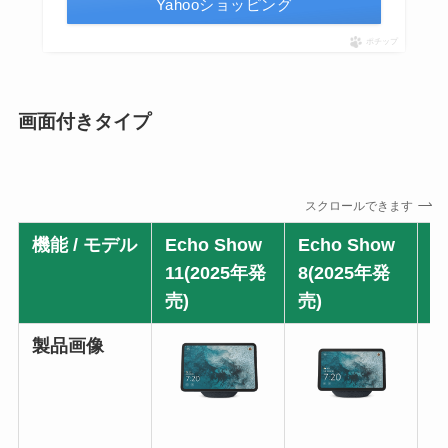
Yahooショッピング
ポチップ
画面付きタイプ
スクロールできます
機能 / モデル
Echo Show
Echo Show
E
11(2025年発
8(2025年発
1
売)
売)
製品画像