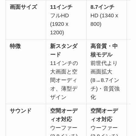
画面サイズ
11インチ
8.7インチ
1
フルHD
HD (1340 x
フ
(1920 x
800)
(
1200)
1
特徴
新スタンダ
高音質・中
壁
ード
核モデル
T
11インチの
前世代より
大画面と空
画面拡大
間オーディ
(8→8.7イン
オ、薄型デ
チ)・音質強
ザイン
化
サウンド
空間オーデ
空間オーデ
ィオ対応
ィオ対応
ウーファー
ウーファー
(