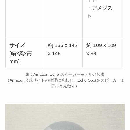
・アメジス
ト
サイズ
約 155 x 142
約 109 x 109
約
(幅x奥x高
x 148
x 99
x
mm)
表：Amazon Echo スピーカーモデル比較表
（Amazon公式サイトの整理に合わせ、Echo Spotをスピーカーモ
デルと見做す）